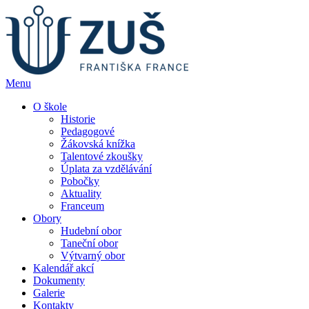
Menu
O škole
Historie
Pedagogové
Žákovská knížka
Talentové zkoušky
Úplata za vzdělávání
Pobočky
Aktuality
Franceum
Obory
Hudební obor
Taneční obor
Výtvarný obor
Kalendář akcí
Dokumenty
Galerie
Kontakty