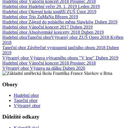
Hudební obor
Vánoční koncert 2018
Prosinec 2018
Hudební obor
Hudební večer 29. 1. 2019
Leden 2019
Hudební obor
Okresní kola soutěží ZUŠ
Únor 2019
Hudební obor
Trio ZuMaNa
Březen 2019
Hudební obor
Zájezd do polského města Slawków
Duben 2019
Hudební obor
Vánoční koncert 2017
Duben 2019
Hudební obor
Absolventské koncerty 2018
Duben 2019
Hudební obor
Taneční obor
Výtvarný obor
ZUŠ Open 2018
Květen
2018
Taneční obor
Závěrečné vystoupení tančního oboru 2018
Duben
2019
Výtvarný obor
Výstava výtvarného oboru "V lese"
Duben 2019
Hudební obor
Vánoční koncert 2018
Prosinec 2018
Výtvarný obor
Výstava na dálku
Duben 2020
Obory
Hudební obor
Taneční obor
Výtvarný obor
Důležité odkazy
Kalendář akcí