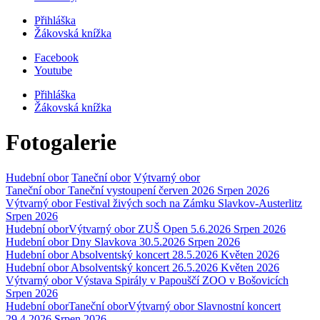
Přihláška
Žákovská knížka
Facebook
Youtube
Přihláška
Žákovská knížka
Fotogalerie
Hudební obor
Taneční obor
Výtvarný obor
Taneční obor
Taneční vystoupení červen 2026
Srpen 2026
Výtvarný obor
Festival živých soch na Zámku Slavkov-Austerlitz
Srpen 2026
Hudební obor
Výtvarný obor
ZUŠ Open 5.6.2026
Srpen 2026
Hudební obor
Dny Slavkova 30.5.2026
Srpen 2026
Hudební obor
Absolventský koncert 28.5.2026
Květen 2026
Hudební obor
Absolventský koncert 26.5.2026
Květen 2026
Výtvarný obor
Výstava Spirály v Papouščí ZOO v Bošovicích
Srpen 2026
Hudební obor
Taneční obor
Výtvarný obor
Slavnostní koncert
29.4.2026
Srpen 2026