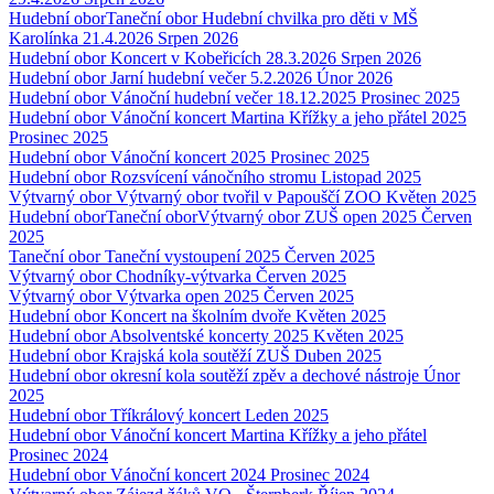
Hudební obor
Taneční obor
Hudební chvilka pro děti v MŠ
Karolínka 21.4.2026
Srpen 2026
Hudební obor
Koncert v Kobeřicích 28.3.2026
Srpen 2026
Hudební obor
Jarní hudební večer 5.2.2026
Únor 2026
Hudební obor
Vánoční hudební večer 18.12.2025
Prosinec 2025
Hudební obor
Vánoční koncert Martina Křížky a jeho přátel 2025
Prosinec 2025
Hudební obor
Vánoční koncert 2025
Prosinec 2025
Hudební obor
Rozsvícení vánočního stromu
Listopad 2025
Výtvarný obor
Výtvarný obor tvořil v Papouščí ZOO
Květen 2025
Hudební obor
Taneční obor
Výtvarný obor
ZUŠ open 2025
Červen
2025
Taneční obor
Taneční vystoupení 2025
Červen 2025
Výtvarný obor
Chodníky-výtvarka
Červen 2025
Výtvarný obor
Výtvarka open 2025
Červen 2025
Hudební obor
Koncert na školním dvoře
Květen 2025
Hudební obor
Absolventské koncerty 2025
Květen 2025
Hudební obor
Krajská kola soutěží ZUŠ
Duben 2025
Hudební obor
okresní kola soutěží zpěv a dechové nástroje
Únor
2025
Hudební obor
Tříkrálový koncert
Leden 2025
Hudební obor
Vánoční koncert Martina Křížky a jeho přátel
Prosinec 2024
Hudební obor
Vánoční koncert 2024
Prosinec 2024