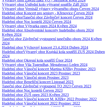
Výtvarný obor
Zájezd žáků VO - Šternberk
Říjen 2024
Výtvarný obor
Ústřední kolo výtvarné soutěže
Září 2024
Výtvarný obor
Vernisáž výstavy výtvarného oboru
Červen 2024
Hudební obor
Koncert pro seniory - Křenovice
Červen 2024
Hudební obor
Taneční obor
Závěrečný koncert
Červen 2024
Hudební obor
Noc kostelů 2024
Červen 2024
Výtvarný obor
Výtvarka open 2024
Květen 2024
Hudební obor
Absolventské koncerty hudebního oboru 2024
Květen 2024
Taneční obor
Závěrečné vystoupení tanečního oboru 2024
Květen
2024
Hudební obor
Výchovný koncert 23.4.2024
Duben 2024
Hudební obor
Výtvarný obor
Krajská kola soutěží ZUŠ 2024
Duben
2024
Hudební obor
Okresní kola soutěží
Únor 2024
Výtvarný obor
Vila Tugendhat, Megabrouci
Leden 2024
Hudební obor
Vánoční koncert Martina Křížky
Prosinec 2023
Hudební obor
Vánoční koncert 2023
Prosinec 2023
Hudební obor
Vánoční strom
Prosinec 2023
Hudební obor
Benefiční koncert
Listopad 2023
Taneční obor
Závěrečné vystoupení TO 2023
Červen 2023
Hudební obor
Noc kostelů
Červen 2023
Hudební obor
ZUŠ open 2023
Květen 2023
Hudební obor
Vánoční koncert M. Křížky 2022
Prosinec 2022
Hudební obor
Vánoční koncert 2022
Prosinec 2022