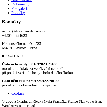
Dokumenty
Fotogalerie
Pobočky
Kontakty
reditel (@zav) zusslavkov.cz
+420544221623
Komenského náměstí 525
684 01 Slavkov u Brna
IČ: 47411619
Číslo účtu školy: 9016320237/0100
pro úhradu úplaty za vzdělávání (školné)
při použití variabilního symbolu daného školou
Číslo účtu SRPŠ: 9015590227/0100
pro úhradu dobrovolných příspěvků
Cookies
© 2026 Základní umělecká škola Františka France Slavkov u Brna
Wordpress na míru od