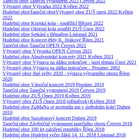
Taneční obor
Taneční vystoupení 2022
Červen 2022
Výtvarný obor
Výtvarka 2022
Květen 2022
Hudební obor
Taneční obor
Výtvarný obor
ZUŠ open 2022
Květen
2022
Hudební obor
Krajská kola - soutěžící
Březen 2022
Hudební obor
Okresní kola soutěží ZUŠ
Únor 2022
Hudební obor
Setkání s flétnařem
Listopad 2021
Hudební obor
Koncert třídy K. Jirákové
Říjen 2021
Taneční obor
Taneční OPEN
Červen 2021
Výtvarný obor
Výtvarka OPEN
Červen 2021
Hudební obor
Absolventské koncerty 2021
Květen 2021
Výtvarný obor
Výstava na dálku pokračuje - jarní témata
Únor 2021
Výtvarný obor
Výstava na dálku pokračuje...
Prosinec 2002
Výtvarný obor
Jiné světy 2020 - výstava výtvarného oboru
Říjen
2020
Hudební obor
Vánoční koncert 2019
Prosinec 2019
Taneční obor
Taneční vystoupení 2019
Červen 2019
Hudební obor
ZUŠ Open 2019
Květen 2019
Výtvarný obor
ZUŠ Open 2018 (příspěvek)
Květen 2018
Hudební obor
ZuMaNa se neztratila ani v ústředním kole!
Duben
2019
Hudební obor
Saxofonový koncert
Duben 2019
Taneční obor
Závěrečné vystoupení tanečního oboru
Červen 2018
Hudební obor
100 let založení republiky
Říjen 2018
Hudební obor
Hudební večer žáků 14. 11. 2018
Listopad 2018