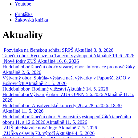
Youtube
Přihláška
Žákovská knížka
Aktuality
Pozvánka na členskou schůzi SRPŠ
Aktuálně
3. 8. 2026
Taneční obor
Recenze na Taneční vystoupení
Aktuálně
19. 6. 2026
Nové fotky ZUŠ
Aktuálně
16. 6. 2026
Hudební obor
Taneční obor
Výtvarný obor
Informace pro nové žáky
Aktuálně
2. 6. 2026
Výtvarný obor
Spirála- výstava naší výtvarky v Papouščí ZOO v
Bošovicích
Aktuálně
21. 5. 2026
Hudební obor
Rodinné vítězství
Aktuálně
14. 5. 2026
Hudební obor
Výtvarný obor
ZUŠ OPEN 5.6.2026
Aktuálně
11. 5.
2026
Hudební obor
Absolventské koncerty 26. a 28.5.2026, 18:30
Aktuálně
11. 5. 2026
Hudební obor
Taneční obor
Slavnostní vystoupení žáků tanečního
oboru 11. a 12.6.2026
Aktuálně
11. 5. 2026
ZUŠ představuje nové logo
Aktuálně
7. 5. 2026
ZUŠka oslavila 70. výročí
Aktuálně
4. 5. 2026