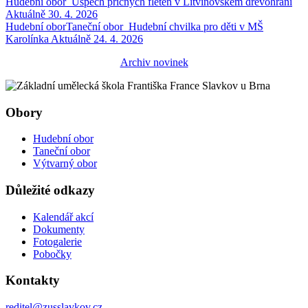
Hudební obor
Úspěch příčných fléten v Litvínovském dřevohraní
Aktuálně
30. 4. 2026
Hudební obor
Taneční obor
Hudební chvilka pro děti v MŠ
Karolínka
Aktuálně
24. 4. 2026
Archiv novinek
Obory
Hudební obor
Taneční obor
Výtvarný obor
Důležité odkazy
Kalendář akcí
Dokumenty
Fotogalerie
Pobočky
Kontakty
reditel@zusslavkov.cz