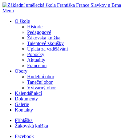
Menu
O škole
Historie
Pedagogové
Žákovská knížka
Talentové zkoušky
Úplata za vzdělávání
Pobočky
Aktuality
Franceum
Obory
Hudební obor
Taneční obor
Výtvarný obor
Kalendář akcí
Dokumenty
Galerie
Kontakty
Přihláška
Žákovská knížka
Facebook