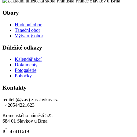
Obory
Hudební obor
Taneční obor
Výtvarný obor
Důležité odkazy
Kalendář akcí
Dokumenty
Fotogalerie
Pobočky
Kontakty
reditel (@zav) zusslavkov.cz
+420544221623
Komenského náměstí 525
684 01 Slavkov u Brna
IČ: 47411619