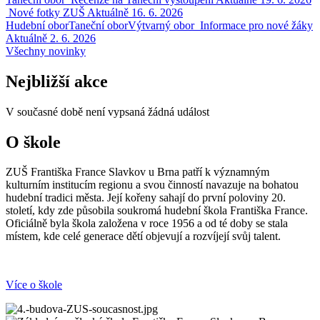
Nové fotky ZUŠ
Aktuálně
16. 6. 2026
Hudební obor
Taneční obor
Výtvarný obor
Informace pro nové žáky
Aktuálně
2. 6. 2026
Všechny novinky
Nejbližší akce
V současné době není vypsaná žádná událost
O škole
ZUŠ Františka France Slavkov u Brna
patří k významným
kulturním institucím regionu a svou činností navazuje na bohatou
hudební tradici města. Její kořeny sahají do první poloviny 20.
století, kdy zde působila soukromá hudební škola Františka France.
Oficiálně byla škola založena v roce 1956 a od té doby se stala
místem, kde celé generace dětí objevují a rozvíjejí svůj talent.
Více o škole