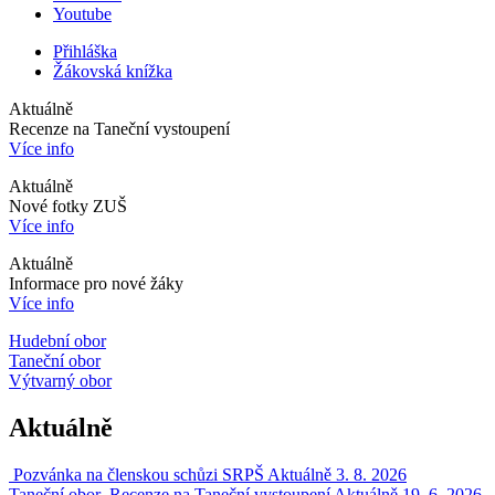
Youtube
Přihláška
Žákovská knížka
Aktuálně
Recenze na Taneční vystoupení
Více info
Aktuálně
Nové fotky ZUŠ
Více info
Aktuálně
Informace pro nové žáky
Více info
Hudební obor
Taneční obor
Výtvarný obor
Aktuálně
Pozvánka na členskou schůzi SRPŠ
Aktuálně
3. 8. 2026
Taneční obor
Recenze na Taneční vystoupení
Aktuálně
19. 6. 2026