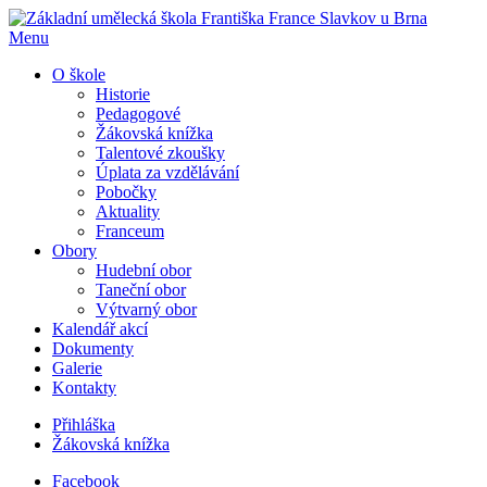
Menu
O škole
Historie
Pedagogové
Žákovská knížka
Talentové zkoušky
Úplata za vzdělávání
Pobočky
Aktuality
Franceum
Obory
Hudební obor
Taneční obor
Výtvarný obor
Kalendář akcí
Dokumenty
Galerie
Kontakty
Přihláška
Žákovská knížka
Facebook