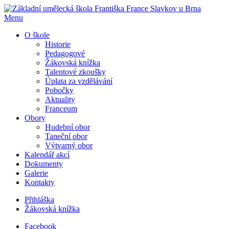
Menu
O škole
Historie
Pedagogové
Žákovská knížka
Talentové zkoušky
Úplata za vzdělávání
Pobočky
Aktuality
Franceum
Obory
Hudební obor
Taneční obor
Výtvarný obor
Kalendář akcí
Dokumenty
Galerie
Kontakty
Přihláška
Žákovská knížka
Facebook