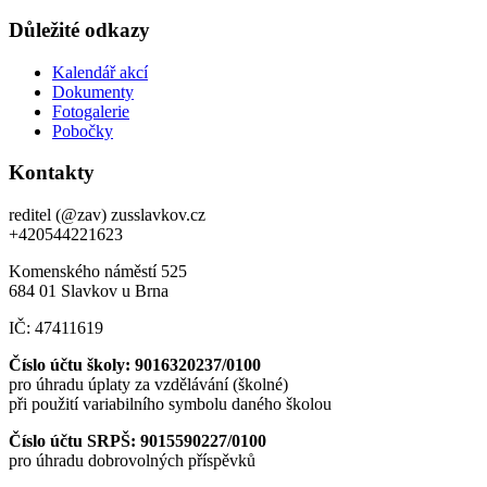
Důležité odkazy
Kalendář akcí
Dokumenty
Fotogalerie
Pobočky
Kontakty
reditel (@zav) zusslavkov.cz
+420544221623
Komenského náměstí 525
684 01 Slavkov u Brna
IČ: 47411619
Číslo účtu školy: 9016320237/0100
pro úhradu úplaty za vzdělávání (školné)
při použití variabilního symbolu daného školou
Číslo účtu SRPŠ: 9015590227/0100
pro úhradu dobrovolných příspěvků