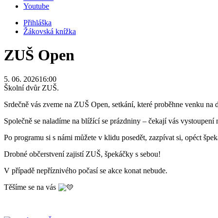
Youtube
Přihláška
Žákovská knížka
ZUŠ Open
5. 06. 2026
16:00
Školní dvůr ZUŠ.
Srdečně vás zveme na ZUŠ Open, setkání, které proběhne venku na dv
Společně se naladíme na blížící se prázdniny – čekají vás vystoupen
Po programu si s námi můžete v klidu posedět, zazpívat si, opéct špek
Drobné občerstvení zajistí ZUŠ, špekáčky s sebou!
V případě nepříznivého počasí se akce konat nebude.
Těšíme se na vás