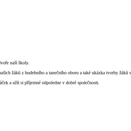
oře naší školy.
í našich žáků z hudebního a tanečního oboru a také ukázka tvorby žáků 
áček a užít si příjemné odpoledne v dobré společnosti.