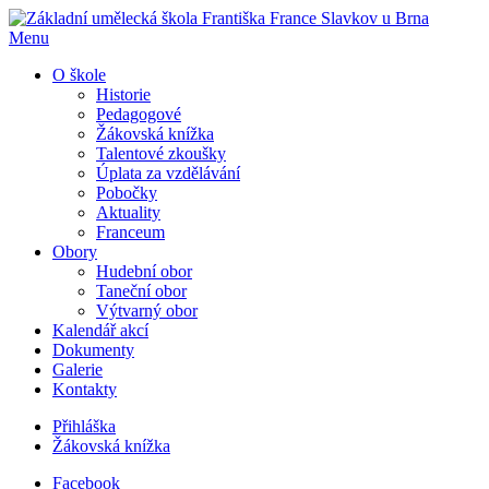
Menu
O škole
Historie
Pedagogové
Žákovská knížka
Talentové zkoušky
Úplata za vzdělávání
Pobočky
Aktuality
Franceum
Obory
Hudební obor
Taneční obor
Výtvarný obor
Kalendář akcí
Dokumenty
Galerie
Kontakty
Přihláška
Žákovská knížka
Facebook