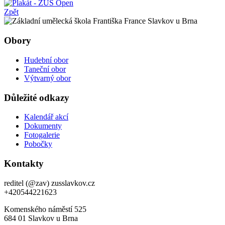
Zpět
Obory
Hudební obor
Taneční obor
Výtvarný obor
Důležité odkazy
Kalendář akcí
Dokumenty
Fotogalerie
Pobočky
Kontakty
reditel (@zav) zusslavkov.cz
+420544221623
Komenského náměstí 525
684 01 Slavkov u Brna