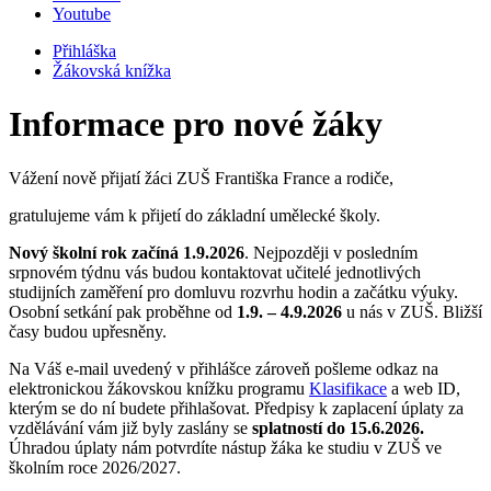
Youtube
Přihláška
Žákovská knížka
Informace pro nové žáky
Vážení nově přijatí žáci ZUŠ Františka France a rodiče,
gratulujeme vám k přijetí do základní umělecké školy.
Nový školní rok začíná 1.9.2026
. Nejpozději v posledním
srpnovém týdnu vás budou kontaktovat učitelé jednotlivých
studijních zaměření pro domluvu rozvrhu hodin a začátku výuky.
Osobní setkání pak proběhne od
1.9. – 4.9.2026
u nás v ZUŠ. Bližší
časy budou upřesněny.
Na Váš e-mail uvedený v přihlášce zároveň pošleme odkaz na
elektronickou žákovskou knížku programu
Klasifikace
a web ID,
kterým se do ní budete přihlašovat. Předpisy k zaplacení úplaty za
vzdělávání vám již byly zaslány se
splatností do 15.6.2026.
Úhradou úplaty nám potvrdíte nástup žáka ke studiu v ZUŠ ve
školním roce 2026/2027.