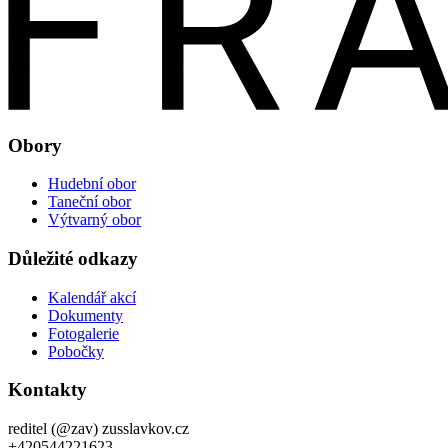
Obory
Hudební obor
Taneční obor
Výtvarný obor
Důležité odkazy
Kalendář akcí
Dokumenty
Fotogalerie
Pobočky
Kontakty
reditel (@zav) zusslavkov.cz
+420544221623