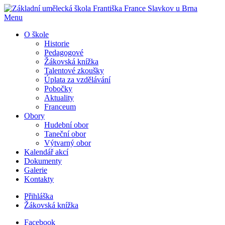
Menu
O škole
Historie
Pedagogové
Žákovská knížka
Talentové zkoušky
Úplata za vzdělávání
Pobočky
Aktuality
Franceum
Obory
Hudební obor
Taneční obor
Výtvarný obor
Kalendář akcí
Dokumenty
Galerie
Kontakty
Přihláška
Žákovská knížka
Facebook